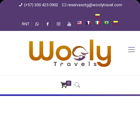
(+57) 300 425 0902
reservasctg@woolytravel.com
RNT
0