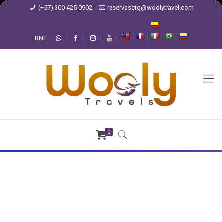
(+57) 300 425 0902
reservasctg@woolytravel.com
RNT
0