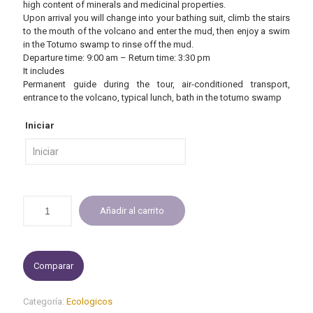
high content of minerals and medicinal properties.
Upon arrival you will change into your bathing suit, climb the stairs
to the mouth of the volcano and enter the mud, then enjoy a swim
in the Totumo swamp to rinse off the mud.
Departure time: 9:00 am – Return time: 3:30 pm
It includes
Permanent guide during the tour, air-conditioned transport,
entrance to the volcano, typical lunch, bath in the totumo swamp
Iniciar
Añadir al carrito
Comparar
Categoría:
Ecologicos