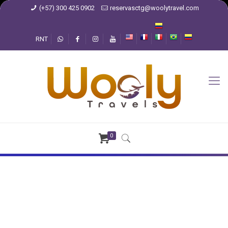
(+57) 300 425 0902
reservasctg@woolytravel.com
RNT
0