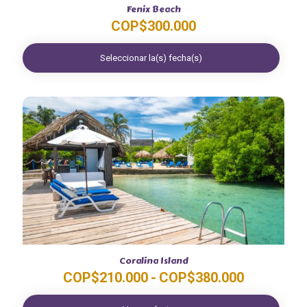
Fenix Beach
COP$
300.000
Seleccionar la(s) fecha(s)
Coralina Island
Rango
COP$
210.000
-
COP$
380.000
de
precios: