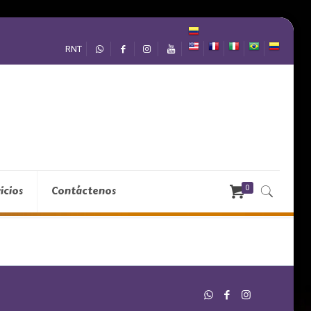
RNT
0
icios
Contáctenos