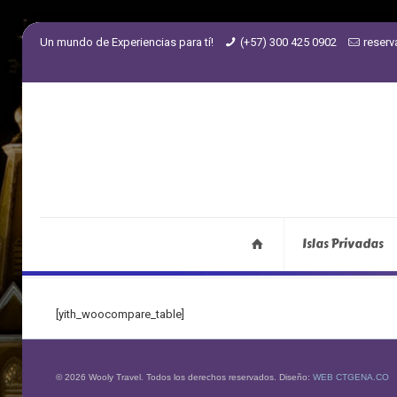
Un mundo de Experiencias para tí!
(+57) 300 425 0902
reser
Islas Privadas
[yith_woocompare_table]
© 2026 Wooly Travel. Todos los derechos reservados. Diseño:
WEB CTGENA.CO